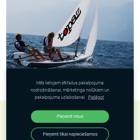
Mēs lietojam sīkfailus pakalpojuma
nodrošināšanai, mārketinga nolūkiem un
pakalpojuma uzlabošanai.
Pielāgot
Sporta buru laivas
Sīkdatnes
Pieņemt visus
Veidots ar
Mozello
- labo mājas lapu ģeneratoru.
Pieņemt tikai nepieciešamos