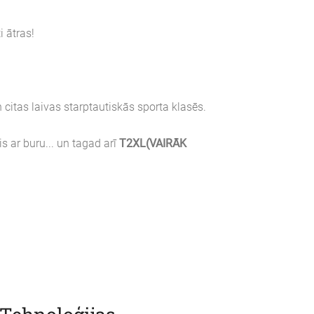
i ātras!
citas laivas starptautiskās sporta klasēs.
s ar buru... un tagad arī
T2XL(VAIRĀK