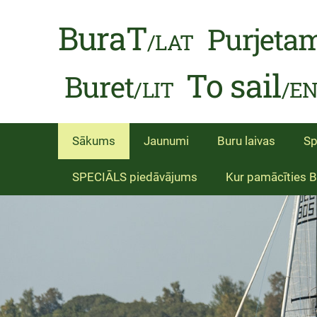
BuraT
Purjeta
/LAT
To sail
Buret
/LIT
/E
Sākums
Jaunumi
Buru laivas
Sp
SPECIĀLS piedāvājums
Kur pamācīties 