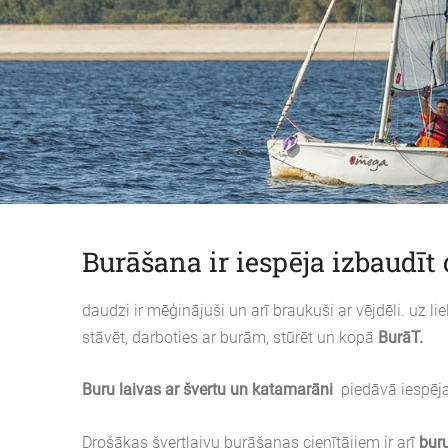
Burāšana ir iespēja izbaudīt 
daudzi ir mēģinājuši un arī braukuši ar vējdēli. uz 
stāvēt, darboties ar burām, stūrēt un kopā
BurāT.
Buru laivas ar švertu un katamarāni
piedāvā iespēja
Drošākas švertlaivu burāšanas cienītājiem ir arī
buru