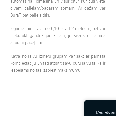
automašīnā, lidmašīnā un visur citur, kur būs vieta
I
divām palielām/pagarām somām. Ar dažām var
u
BurāT pat palielā dīķī.
u
s
Iegrime minimāla, no 0,10 līdz 1,2 metriem, bet var
a
piebraukt gandrīz pie krasta, jo šverts un stūres
spura ir paceļami.
ā
Katrā no laivu izmēru grupām var sākt ar pamata
,
komplektāciju un tad attīstīt savu buru laivu tā, ka ir
iespējams no tās izspiest maksimumu.
,
o
u
u
Mēs lietoja