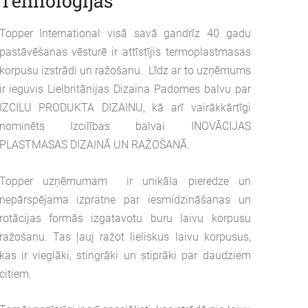
Tehnoloģijas
Topper International visā savā gandrīz 40 gadu
pastāvēšanas vēsturē ir attīstījis termoplastmasas
korpusu izstrādi un ražošanu. Līdz ar to uzņēmums
ir ieguvis Lielbritānijas Dizaina Padomes balvu par
IZCILU PRODUKTA DIZAINU, kā arī vairākkārtīgi
nominēts Izcilības balvai INOVĀCIJAS
PLASTMASAS DIZAINĀ UN RAŽOŠANĀ.
Topper uzņēmumam ir unikāla pieredze un
nepārspējama izpratne par iesmidzināšanas un
rotācijas formās izgatavotu buru laivu korpusu
ražošanu. Tas ļauj ražot lieliskus laivu korpusus,
kas ir vieglāki, stingrāki un stiprāki par daudziem
citiem.