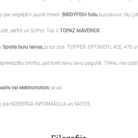
ji par iespējām jaunā līmenī.
BIRDYFISH foilu
burulaivas. Nu Ļot
burāt, sērfot un SUPot. Tas ir
TOPAZ MAVERICK
.
ļu
Sporta buru laivas,
jo tur būs TOPPER, OPTIMISTi, 420, 470 un 
pieredzētu brīvību, pat turēt savu laivu pagultē. TIWAL nav pūsli
airis vai elektromotors
laivai.
numi pie NODERĪGA INFORMĀCIJA un SAITES