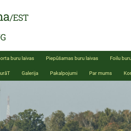
ma
/EST
NG
orta buru laivas
Piepūšamas buru laivas
Foilu buru
BurāT
Galerija
Pakalpojumi
Par mums
Kon