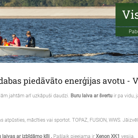
Vis
Paburās
dabas piedāvāto enerģijas avotu - V
lielām jahtām arī uzkāpuši daudzi.
Buru laiva ar švertu
ir pa vidu, 
s atpūsties, mācīties vai sportot. TOPAZ, FUSION, WWS. Jāizvēl
 laivas ar izbīdāmo ķīli .
Pašlaik pieejama ir
Xenon XK1
vesija.