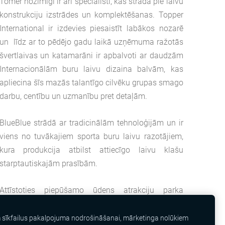
Tomēr nozīmīgi ir arī speciālisti, kas strādā pie laivu
konstrukciju izstrādes un komplektēšanas. Topper
International ir izdevies piesaistīt labākos nozarē
un līdz ar to pēdējo gadu laikā uzņēmuma ražotās
švertlaivas un katamarāni ir apbalvoti ar daudzām
Internacionālām buru laivu dizaina balvām, kas
apliecina šīs mazās talantīgo cilvēku grupas smago
darbu, centību un uzmanību pret detaļām.
BlueBlue strādā ar tradicinālām tehnoloģijām un ir
viens no tuvākajiem sporta buru laivu razotājiem,
kura produkcija atbilst attiecīgo laivu klašu
starptautiskajām prasībām.
Attīstoties piepūšamo ūdens atrakciju parka
klāstam, un jaunajiem gumijotiem materiāliem, kā
arī buru daudzveidībai, burātājiem ir pieejams
m sīkfailus pakalpojuma nodrošināšanai, mārketinga nolūkiem