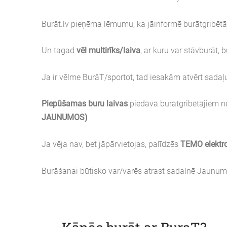
Burāt.lv pieņēma lēmumu, ka jāinformē burātgribētā
Un tagad
vēl multirīks/laiva
, ar kuru var stāvburāt, 
Ja ir vēlme BurāT/sportot, tad iesakām atvērt sada
Piepūšamas buru laivas
piedāvā burātgribētājiem ne
JAUNUMOS)
Ja vēja nav, bet jāpārvietojas, palīdzēs
TEMO elektro
Burāšanai būtisko var/varēs atrast sadalnē Jau