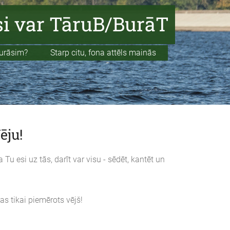
i var TāruB/BurāT
im? Starp citu, fona attēls mainās
ēju!
ja Tu esi uz tās, darīt var visu - sēdēt, kantēt un
as tikai piemērots vējš!