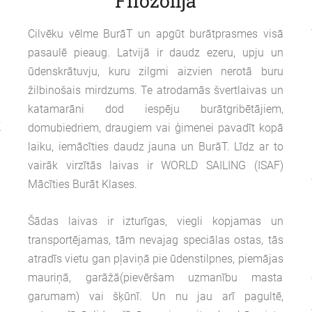
Filozofija
.
Cilvēku vēlme BurāT un apgūt burātprasmes visā
s
pasaulē pieaug. Latvijā ir daudz ezeru, upju un
ūdenskrātuvju, kuru zilgmi aizvien nerotā buru
žilbinošais mirdzums. Te atrodamās švertlaivas un
.
katamarāni dod iespēju burātgribētājiem,
K
domubiedriem, draugiem vai ģimenei pavadīt kopā
n
laiku, iemācīties daudz jauna un BurāT. Līdz ar to
.
vairāk virzītās laivas ir WORLD SAILING (ISAF)
Z
Mācīties Burāt Klases.
0
k
Šādas laivas ir izturīgas, viegli kopjamas un
r
transportējamas, tām nevajag speciālas ostas, tās
o
atradīs vietu gan pļaviņā pie ūdenstilpnes, piemājas
s
mauriņā, garāžā(pievēršam uzmanību masta
garumam) vai šķūnī. Un nu jau arī pagultē,