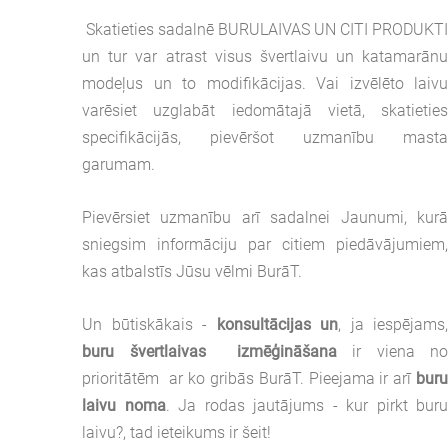
Skatieties sadalnē BURULAIVAS UN CITI PRODUKT
un tur var atrast visus švertlaivu un katamarān
modeļus un to modifikācijas. Vai izvēlēto laiv
varēsiet uzglabāt iedomātajā vietā, skatietie
specifikācijās, pievēršot uzmanību mast
garumam.
Pievērsiet uzmanību arī sadalnei Jaunumi, kur
sniegsim informāciju par citiem piedāvājumiem
kas atbalstīs Jūsu vēlmi BurāT.
Un būtiskākais -
konsultācijas un
, ja iespējams
buru švertlaivas izmēģināšana
ir viena n
prioritātēm ar ko gribās BurāT. Pieejama ir arī
bur
laivu noma
. Ja rodas jautājums - kur pirkt bur
laivu?, tad ieteikums ir šeit!