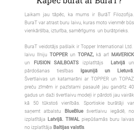
Kāpēc burāt ar BuraT?
Laikam jau tāpēc, ka mums ir BurāT Filozofija
BuraT var atrast buru laivu, kuras moto vienmēr bū
vienkāršība, izturība, samērīgums un burātprieks.
BuraT veidotājs pašlaik ir Topper International Ltd
laivu līniju
TOPPER
un
TOPAZ,
kā arī
MAVERIC
un
FUSION SAILBOATS
izplatītājs
Latvijā
u
pārdošanas tiesības
Igaunijā un Lietuvā
Švertlaivas un katamarāni ar TOPPER un TOPA
preču zīmēm ir pazīstami pasaulē jau gandrīz 4
gadus un daži švertlaivu modeļi ir pārdoti jau vairā
kā 50 tūkstoš vienībās. Sportiskie burātāji va
saņemt atbalstu
BlueBlue
švertlaivu iegādē, n
izplatītāja
Latvijā.
TIWAL
piepūšamās buru laiva
no izplatītāja
Baltijas valstīs
.